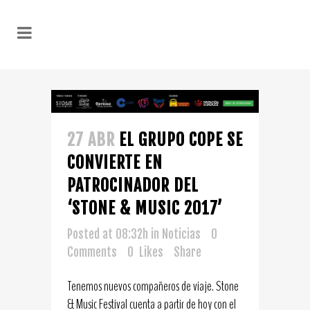
27 ABR
EL GRUPO COPE SE
CONVIERTE EN
PATROCINADOR DEL
‘STONE & MUSIC 2017’
Posted at 08:32h
in
Noticias
0
Comments
0
Likes
Share
Tenemos nuevos compañeros de viaje. Stone
& Music Festival cuenta a partir de hoy con el