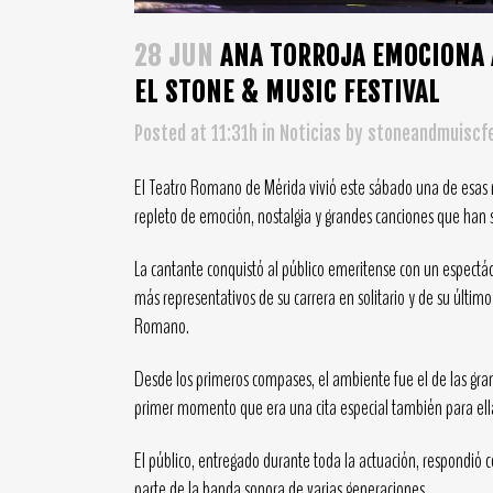
28 JUN
ANA TORROJA EMOCIONA 
EL STONE & MUSIC FESTIVAL
Posted at 11:31h
in
Noticias
by
stoneandmuiscfe
El Teatro Romano de Mérida vivió este sábado una de esas 
repleto de emoción, nostalgia y grandes canciones que han si
La cantante conquistó al público emeritense con un espectá
más representativos de su carrera en solitario y de su últim
Romano.
Desde los primeros compases, el ambiente fue el de las gra
primer momento que era una cita especial también para ella. 
El público, entregado durante toda la actuación, respondió 
parte de la banda sonora de varias generaciones.