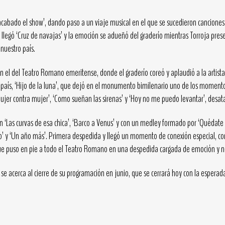
cabado el show’, dando paso a un viaje musical en el que se sucedieron canciones c
Pero llegó ‘Cruz de navajas’ y la emoción se adueñó del graderío mientras Torroja pr
nuestro país.
el del Teatro Romano emeritense, donde el graderío coreó y aplaudió a la artista
e país, ‘Hijo de la luna’, que dejó en el monumento bimilenario uno de los momen
‘Mujer contra mujer’, ‘Como sueñan las sirenas’ y ‘Hoy no me puedo levantar’, desata
n ‘Las curvas de esa chica’, ‘Barco a Venus’ y con un medley formado por ‘Quédate e
no’ y ‘Un año más’. Primera despedida y llegó un momento de conexión especial, co
, que puso en pie a todo el Teatro Romano en una despedida cargada de emoción y no
se acerca al cierre de su programación en junio, que se cerrará hoy con la esperad