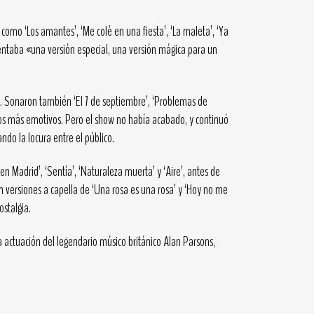
omo ‘Los amantes’, ‘Me colé en una fiesta’, ‘La maleta’, ‘Ya
esentaba «una versión especial, una versión mágica para un
. Sonaron también ‘El 7 de septiembre’, ‘Problemas de
tos más emotivos. Pero el show no había acabado, y continuó
ndo la locura entre el público.
n Madrid’, ‘Sentía’, ‘Naturaleza muerta’ y ‘Aire’, antes de
n versiones a capella de ‘Una rosa es una rosa’ y ‘Hoy no me
stalgia.
a actuación del legendario músico británico Alan Parsons,