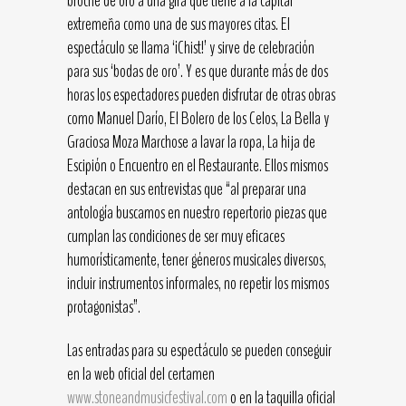
broche de oro a una gira que tiene a la capital
extremeña como una de sus mayores citas. El
espectáculo se llama ‘¡Chist!’ y sirve de celebración
para sus ‘bodas de oro’. Y es que durante más de dos
horas los espectadores pueden disfrutar de otras obras
como Manuel Darío, El Bolero de los Celos, La Bella y
Graciosa Moza Marchose a lavar la ropa, La hija de
Escipión o Encuentro en el Restaurante. Ellos mismos
destacan en sus entrevistas que “al preparar una
antología buscamos en nuestro repertorio piezas que
cumplan las condiciones de ser muy eficaces
humorísticamente, tener géneros musicales diversos,
incluir instrumentos informales, no repetir los mismos
protagonistas”.
Las entradas para su espectáculo se pueden conseguir
en la web oficial del certamen
www.stoneandmusicfestival.com
o en la taquilla oficial