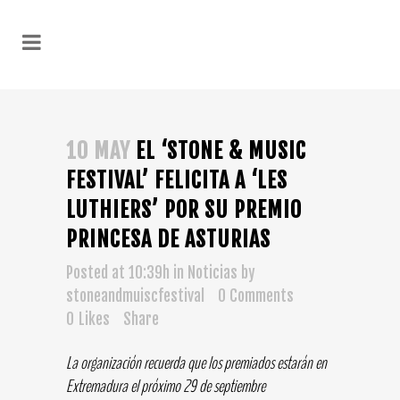
10 MAY
EL ‘STONE & MUSIC
FESTIVAL’ FELICITA A ‘LES
LUTHIERS’ POR SU PREMIO
PRINCESA DE ASTURIAS
Posted at 10:39h
in
Noticias
by
stoneandmuiscfestival
0 Comments
0
Likes
Share
La organización recuerda que los premiados estarán en
Extremadura el próximo 29 de septiembre