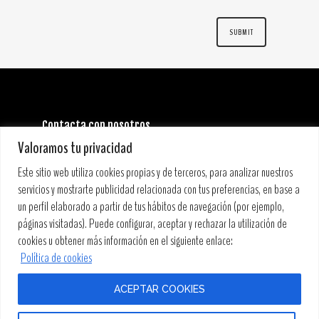
Contacta con nosotros
INFORMACIÓN GENERAL:
Valoramos tu privacidad
info@stoneandmusicfestival.com
PRENSA:
Este sitio web utiliza cookies propias y de terceros, para analizar nuestros
prensa@stoneandmusicfestival.com
servicios y mostrarte publicidad relacionada con tus preferencias, en base a
un perfil elaborado a partir de tus hábitos de navegación (por ejemplo,
páginas visitadas). Puede configurar, aceptar y rechazar la utilización de
cookies u obtener más información en el siguiente enlace:
Política de cookies
ACEPTAR COOKIES
COPYRIGHT © 2019 STONE&MUSIC FESTIVAL • PRODUCCIONES