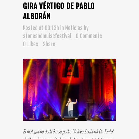
GIRA VÉRTIGO DE PABLO
ALBORÁN
Posted at 00:13h
in
Noticias
by
stoneandmuiscfestival
0 Comments
0
Likes
Share
El malagueño dedicó a su padre ‘Volevo Scriberdi Da Tanto’