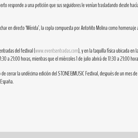
cierto responde a una petición que sus seguidores le venían trasladando desde hac
char en directo ‘Mérida’, la copla compuesta por Antoñito Molina como homenaje a 
entradas del festival (
www.eventsentradas.com
), y en la taquilla física ubicada e
:30 a 21:00 horas, mientras que el miércoles 1 de julio abrirá de 17:30 a 21:00 hora
do de cerrar la undécima edición del STONE&MUSIC Festival, después de un mes de 
 España.