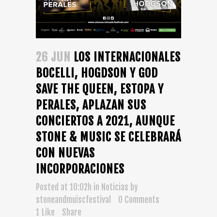
26 JUN
LOS INTERNACIONALES
BOCELLI, HOGDSON Y GOD
SAVE THE QUEEN, ESTOPA Y
PERALES, APLAZAN SUS
CONCIERTOS A 2021, AUNQUE
STONE & MUSIC SE CELEBRARÁ
CON NUEVAS
INCORPORACIONES
Posted at 10:02h
in
Noticias
by
stoneandmuiscfestival
0 Comments
1
Like
Share