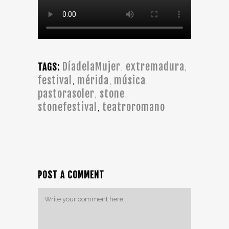
DíadelaMujer
extremadura
,
,
TAGS:
festival
mérida
música
,
,
,
pastorasoler
stone
,
,
stonefestival
teatroromano
,
POST A COMMENT