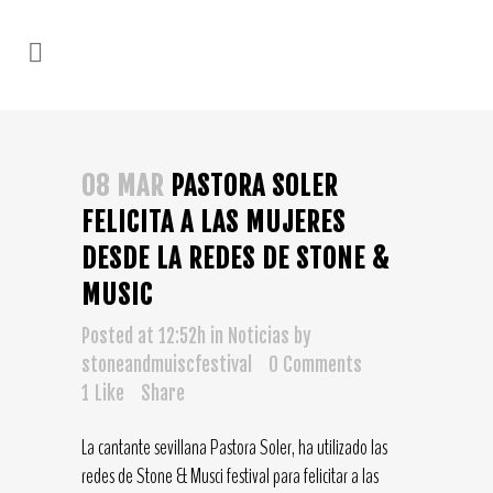
08 MAR
PASTORA SOLER
FELICITA A LAS MUJERES
DESDE LA REDES DE STONE &
MUSIC
Posted at 12:52h
in
Noticias
by
stoneandmuiscfestival
0 Comments
1
Like
Share
La cantante sevillana Pastora Soler, ha utilizado las
redes de Stone & Musci festival para felicitar a las