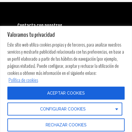
Contacta con nosotros
INFORMACIÓN GENERAL:
Valoramos tu privacidad
info@stoneandmusicfestival.com
PRENSA:
Este sitio web utiliza cookies propias y de terceros, para analizar nuestros
prensa@stoneandmusicfestival.com
servicios y mostrarte publicidad relacionada con tus preferencias, en base a
un perfil elaborado a partir de tus hábitos de navegación (por ejemplo,
páginas visitadas). Puede configurar, aceptar y rechazar la utilización de
cookies u obtener más información en el siguiente enlace:
Política de cookies
ACEPTAR COOKIES
COPYRIGHT © 2019 STONE&MUSIC FESTIVAL • PRODUCCIONES
CONFIGURAR COOKIES
DE GRANDES EVENTOS, S.L. •
CONDICIONES DE VENTA
•
AVISO
LEGAL
•
POLÍTICA DE PRIVACIDAD
•
POLÍTICA DE COOKIES
RECHAZAR COOKIES