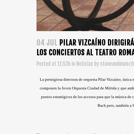
04 JUL
PILAR VIZCAÍNO DIRIGIRÁ
LOS CONCIERTOS AL TEATRO ROM
Posted at 11:53h
in
Noticias
by
stoneandmuiscfe
La prestigiosa directora de orquesta Pilar Vizcaíno, única 
componen la Joven Orquesta Ciudad de Mérida y que ambien
puntos estratégicos de los accesos para que la música de 
Bach pero, también a S