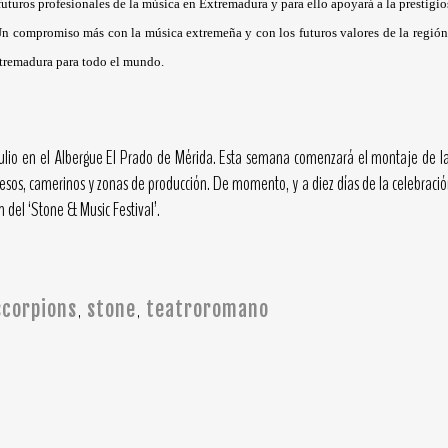
futuros profesionales de la música en Extremadura y para ello apoyará a la prestigi
 Un compromiso más con la música extremeña y con los futuros valores de la regió
xtremadura para todo el mundo.
 julio en el Albergue El Prado de Mérida. Esta semana comenzará el montaje de la
sos, camerinos y zonas de producción. De momento, y a diez días de la celebraci
 del ‘Stone & Music Festival’.
scorpions
stone
teatroromano
,
,