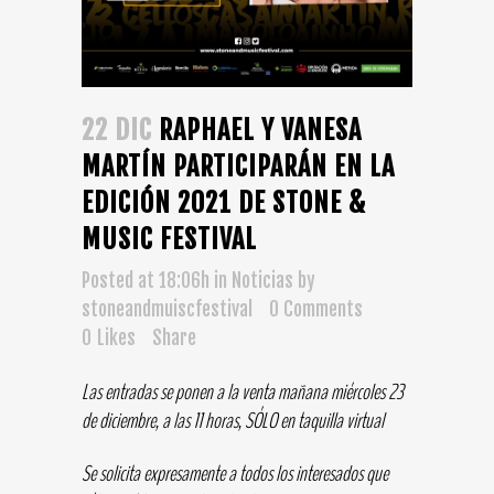
22 DIC
RAPHAEL Y VANESA
MARTÍN PARTICIPARÁN EN LA
EDICIÓN 2021 DE STONE &
MUSIC FESTIVAL
Posted at 18:06h
in
Noticias
by
stoneandmuiscfestival
0 Comments
0
Likes
Share
Las entradas se ponen a la venta mañana miércoles 23
de diciembre, a las 11 horas, SÓLO en taquilla virtual
Se solicita expresamente a todos los interesados que