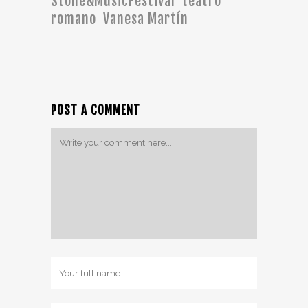
Stone&MusicFestival
teatro
,
romano
Vanesa Martín
,
POST A COMMENT