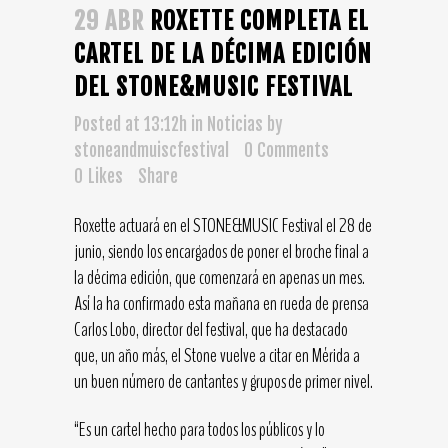
29 ABR
ROXETTE COMPLETA EL
CARTEL DE LA DÉCIMA EDICIÓN
DEL STONE&MUSIC FESTIVAL
Posted at 13:12h
in
Noticias
by
stoneandmuiscfestival
0 Comments
0
Likes
Share
Roxette actuará en el STONE&MUSIC Festival el 28 de
junio, siendo los encargados de poner el broche final a
la décima edición, que comenzará en apenas un mes.
Así la ha confirmado esta mañana en rueda de prensa
Carlos Lobo, director del festival, que ha destacado
que, un año más, el Stone vuelve a citar en Mérida a
un buen número de cantantes y grupos de primer nivel.
“Es un cartel hecho para todos los públicos y lo