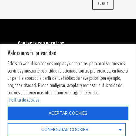
Contacta con nosotros
INFORMACIÓN GENERAL:
Valoramos tu privacidad
info@stoneandmusicfestival.com
PRENSA:
Este sitio web utiliza cookies propias y de terceros, para analizar nuestros
prensa@stoneandmusicfestival.com
servicios y mostrarte publicidad relacionada con tus preferencias, en base a
un perfil elaborado a partir de tus hábitos de navegación (por ejemplo,
páginas visitadas). Puede configurar, aceptar y rechazar la utilización de
cookies u obtener más información en el siguiente enlace:
Política de cookies
ACEPTAR COOKIES
COPYRIGHT © 2019 STONE&MUSIC FESTIVAL • PRODUCCIONES
CONFIGURAR COOKIES
DE GRANDES EVENTOS, S.L. •
CONDICIONES DE VENTA
•
AVISO