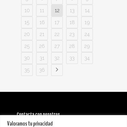
10
11
12
13
14
15
16
17
18
19
20
21
22
23
24
25
26
27
28
29
30
31
32
33
34
35
36
Contacta con nosotros
INFORMACIÓN GENERAL:
Valoramos tu privacidad
info@stoneandmusicfestival.com