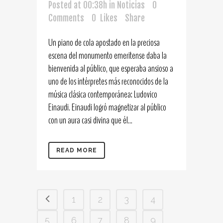
Posted at 00:38h
in
Noticias
0
Comments
0
Likes
Share
Un piano de cola apostado en la preciosa
escena del monumento emeritense daba la
bienvenida al público, que esperaba ansioso a
uno de los intérpretes más reconocidos de la
música clásica contemporánea: Ludovico
Einaudi. Einaudi logró magnetizar al público
con un aura casi divina que él...
READ MORE
1
2
3
4
5
6
7
8
9