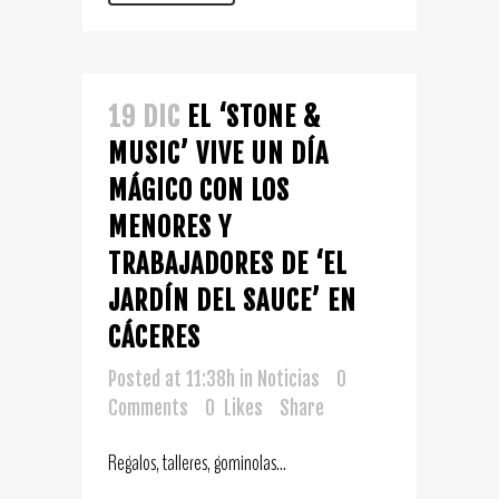
19 DIC
EL ‘STONE &
MUSIC’ VIVE UN DÍA
MÁGICO CON LOS
MENORES Y
TRABAJADORES DE ‘EL
JARDÍN DEL SAUCE’ EN
CÁCERES
Posted at 11:38h
in
Noticias
0
Comments
0
Likes
Share
Regalos, talleres, gominolas...