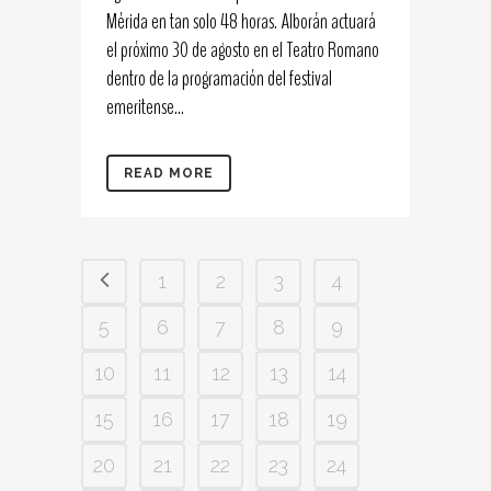
Mérida en tan solo 48 horas. Alborán actuará
el próximo 30 de agosto en el Teatro Romano
dentro de la programación del festival
emeritense...
READ MORE
1
2
3
4
5
6
7
8
9
10
11
12
13
14
15
16
17
18
19
20
21
22
23
24