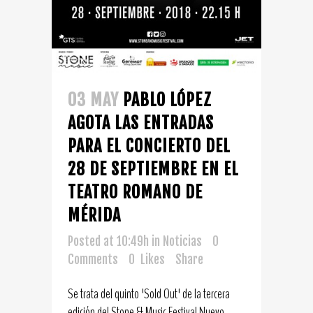
03 MAY
PABLO LÓPEZ
AGOTA LAS ENTRADAS
PARA EL CONCIERTO DEL
28 DE SEPTIEMBRE EN EL
TEATRO ROMANO DE
MÉRIDA
Posted at 10:49h
in
Noticias
0
Comments
0
Likes
Share
Se trata del quinto 'Sold Out' de la tercera
edición del Stone & Music Festival Nuevo