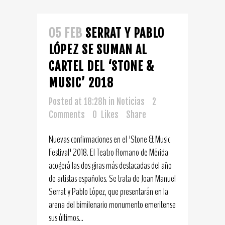
05 FEB
SERRAT Y PABLO
LÓPEZ SE SUMAN AL
CARTEL DEL ‘STONE &
MUSIC’ 2018
Posted at 18:28h
in
Noticias
2
Comments
0
Likes
Share
Nuevas confirmaciones en el 'Stone & Music
Festival' 2018. El Teatro Romano de Mérida
acogerá las dos giras más destacadas del año
de artistas españoles. Se trata de Joan Manuel
Serrat y Pablo López, que presentarán en la
arena del bimilenario monumento emeritense
sus últimos...