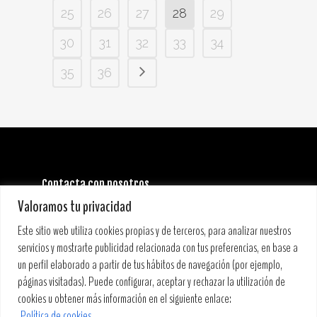
25
26
27
28
29
30
31
32
33
34
35
36
Contacta con nosotros
INFORMACIÓN GENERAL:
Valoramos tu privacidad
info@stoneandmusicfestival.com
PRENSA:
Este sitio web utiliza cookies propias y de terceros, para analizar nuestros
prensa@stoneandmusicfestival.com
servicios y mostrarte publicidad relacionada con tus preferencias, en base a
un perfil elaborado a partir de tus hábitos de navegación (por ejemplo,
páginas visitadas). Puede configurar, aceptar y rechazar la utilización de
cookies u obtener más información en el siguiente enlace:
Política de cookies