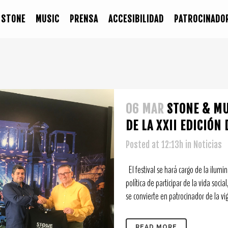
STONE
MUSIC
PRENSA
ACCESIBILIDAD
PATROCINADO
06 MAR
STONE & MU
DE LA XXII EDICIÓN
Posted at 12:13h
in
Noticias
El festival se hará cargo de la ilumi
política de participar de la vida soci
se convierte en patrocinador de la vi
READ MORE