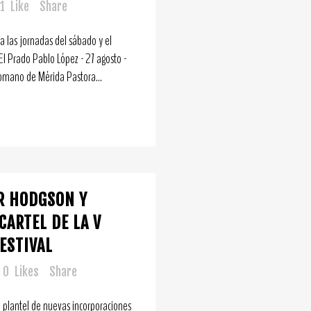
1
Like
Share
ta las jornadas del sábado y el
El Prado Pablo López - 27 agosto -
omano de Mérida Pastora...
R HODGSON Y
CARTEL DE LA V
ESTIVAL
0
Likes
Share
 plantel de nuevas incorporaciones