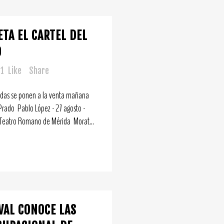
ETA EL CARTEL DEL
0
1
Like
Share
adas se ponen a la venta mañana
Prado Pablo López - 27 agosto -
 Teatro Romano de Mérida Morat...
VAL CONOCE LAS