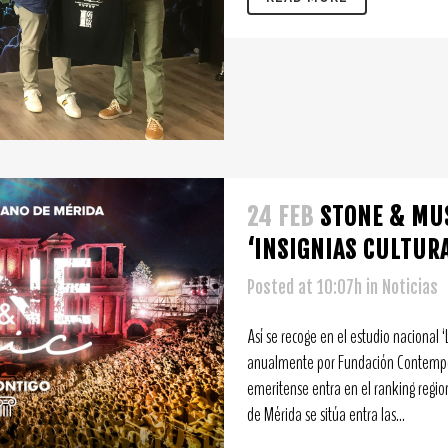
24 FEB
STONE & MUS
‘INSIGNIAS CULTUR
Posted at 10:07h
in
Noticias
Así se recoge en el estudio nacional ‘
anualmente por Fundación Contempor
emeritense entra en el ranking region
de Mérida se sitúa entra las...