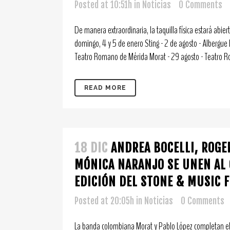
Posted at 10:51h
in
Noticias
0 Comments
De manera extraordinaria, la taquilla física estará abier
domingo, 4 y 5 de enero Sting - 2 de agosto - Albergue 
Teatro Romano de Mérida Morat - 29 agosto - Teatro R
READ MORE
18 DIC
ANDREA BOCELLI, ROGE
MÓNICA NARANJO SE UNEN AL 
EDICIÓN DEL STONE & MUSIC F
Posted at 20:05h
in
Noticias
0 Comments
La banda colombiana Morat y Pablo López completan el