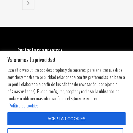
Contacta con nosotros
INFORMACIÓN GENERAL:
Valoramos tu privacidad
info@stoneandmusicfestival.com
PRENSA:
Este sitio web utiliza cookies propias y de terceros, para analizar nuestros
prensa@stoneandmusicfestival.com
servicios y mostrarte publicidad relacionada con tus preferencias, en base a
un perfil elaborado a partir de tus hábitos de navegación (por ejemplo,
páginas visitadas). Puede configurar, aceptar y rechazar la utilización de
cookies u obtener más información en el siguiente enlace:
Política de cookies
ACEPTAR COOKIES
COPYRIGHT © 2019 STONE&MUSIC FESTIVAL • PRODUCCIONES