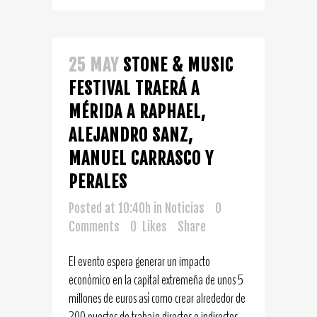
25 MAY
STONE & MUSIC
FESTIVAL TRAERÁ A
MÉRIDA A RAPHAEL,
ALEJANDRO SANZ,
MANUEL CARRASCO Y
PERALES
Posted at 10:40h
in
Noticias
0
Comments
0
Likes
Share
El evento espera generar un impacto
económico en la capital extremeña de unos 5
millones de euros así como crear alrededor de
200 puestos de trabajo directos e indirectos,