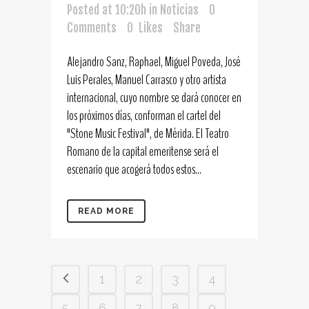
Posted at 10:20h
in
Noticias
0
Comments
0
Likes
Share
Alejandro Sanz, Raphael, Miguel Poveda, José
Luis Perales, Manuel Carrasco y otro artista
internacional, cuyo nombre se dará conocer en
los próximos días, conforman el cartel del
"Stone Music Festival", de Mérida. El Teatro
Romano de la capital emeritense será el
escenario que acogerá todos estos...
READ MORE
1
2
3
4
5
6
7
8
9