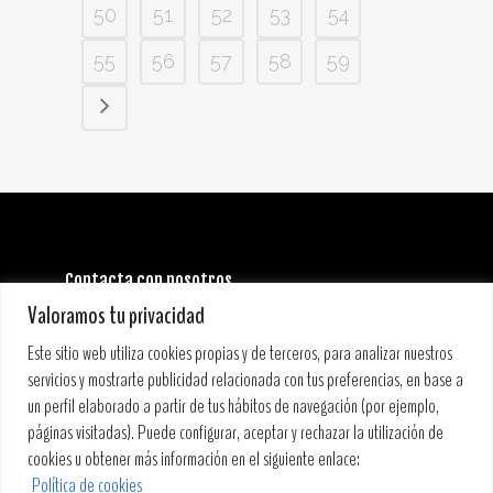
50
51
52
53
54
55
56
57
58
59
Contacta con nosotros
INFORMACIÓN GENERAL:
Valoramos tu privacidad
info@stoneandmusicfestival.com
PRENSA:
Este sitio web utiliza cookies propias y de terceros, para analizar nuestros
prensa@stoneandmusicfestival.com
servicios y mostrarte publicidad relacionada con tus preferencias, en base a
un perfil elaborado a partir de tus hábitos de navegación (por ejemplo,
páginas visitadas). Puede configurar, aceptar y rechazar la utilización de
cookies u obtener más información en el siguiente enlace:
Política de cookies