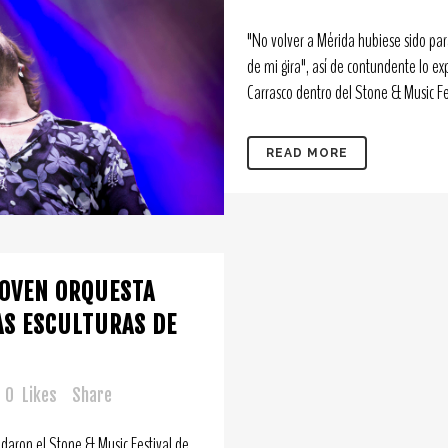
"No volver a Mérida hubiese sido par
de mi gira", así de contundente lo ex
Carrasco dentro del Stone & Music Fest
READ MORE
JOVEN ORQUESTA
AS ESCULTURAS DE
0
Likes
Share
udaron el Stone & Music Festival de