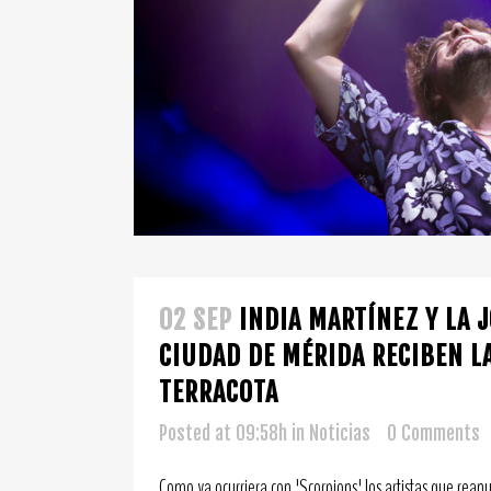
02 SEP
INDIA MARTÍNEZ Y LA 
CIUDAD DE MÉRIDA RECIBEN L
TERRACOTA
Posted at 09:58h
in
Noticias
0 Comments
Como ya ocurriera con 'Scorpions' los artistas que rean