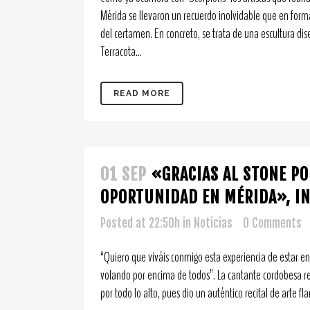
Mérida se llevaron un recuerdo inolvidable que en forma
del certamen. En concreto, se trata de una escultura di
Terracota...
READ MORE
01 SEP
«GRACIAS AL STONE PO
OPORTUNIDAD EN MÉRIDA», I
Posted at 22:50h
in
Noticias
0 Comments
“Quiero que viváis conmigo esta experiencia de estar en
volando por encima de todos”. La cantante cordobesa r
por todo lo alto, pues dio un auténtico recital de arte f