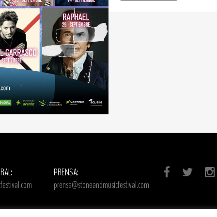
RAL:
PRENSA:
estival.com
prensa@stoneandmusicfestival.com