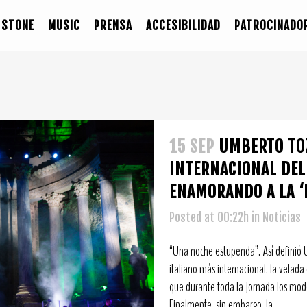
STONE
MUSIC
PRENSA
ACCESIBILIDAD
PATROCINADO
15 SEP
UMBERTO TOZ
INTERNACIONAL DEL
ENAMORANDO A LA ‘
Posted at 00:22h
in
Noticias
“Una noche estupenda”. Así definió 
italiano más internacional, la velada
que durante toda la jornada los mode
Finalmente, sin embargo, la...