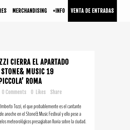
RES
MERCHANDISING
+INFO
VENTA DE ENTRADAS
ZI CIERRA EL APARTADO
 STONE& MUSIC 19
PICCOLA’ ROMA
0 Comments
0
Likes
Share
Umberto Tozzi, el que probablemente es el cantante
 de anoche en el Stone& Music Festival y ello pese a
los meteorológicos presagiaban lluvia sobre la ciudad.