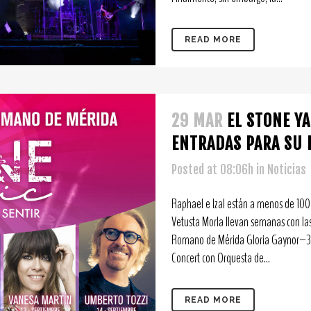
READ MORE
29 MAR
EL STONE Y
ENTRADAS PARA SU 
Posted at 08:06h
in
Noticias
Raphael e Izal están a menos de 100 
Vetusta Morla llevan semanas con l
Romano de Mérida Gloria Gaynor–31
Concert con Orquesta de...
READ MORE