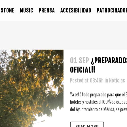
STONE
MUSIC
PRENSA
ACCESIBILIDAD
PATROCINADO
01 SEP
¿PREPARADO
OFICIAL!!
Posted at 08:46h
in
Noticias
Ya está todo preparado para que el S
hoteles y hostales al 100% de ocupac
del Ayuntamiento de Mérida, se prevé 
READ MORE