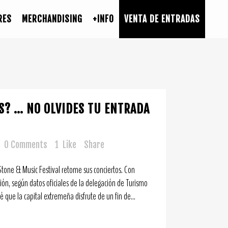
RES
MERCHANDISING
+INFO
VENTA DE ENTRADAS
S? … NO OLVIDES TU ENTRADA
0 Comments
1
Like
Share
tone & Music Festival retome sus conciertos. Con
ión, según datos oficiales de la delegación de Turismo
que la capital extremeña disfrute de un fin de...