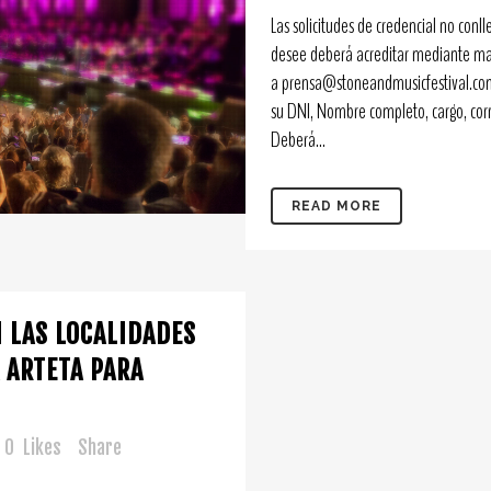
Las solicitudes de credencial no con
desee deberá acreditar mediante 
a prensa@stoneandmusicfestival.com
su DNI, Nombre completo, cargo, corr
Deberá...
READ MORE
 LAS LOCALIDADES
 ARTETA PARA
0
Likes
Share