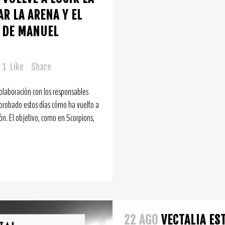
AR LA ARENA Y EL
O DE MANUEL
1
Like
Share
olaboración con los responsables
probado estos días cómo ha vuelto a
ón. El objetivo, como en Scorpions,
22 AGO
VECTALIA ES